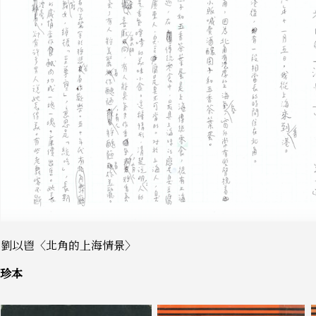
劉以鬯〈北角的上海情景〉
珍本