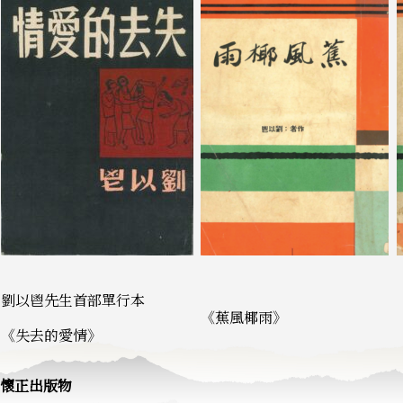
劉以鬯先生首部單行本
《蕉風椰雨》
《失去的愛情》
懷正出版物