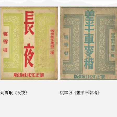
姚雪垠《長夜》
姚雪垠《差半車麥稭》