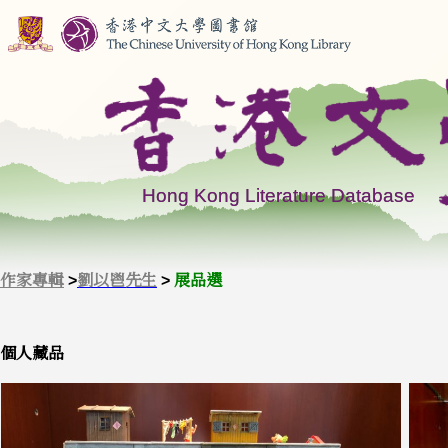
作家專輯
>
劉以鬯先生
>
展品選
個人藏品