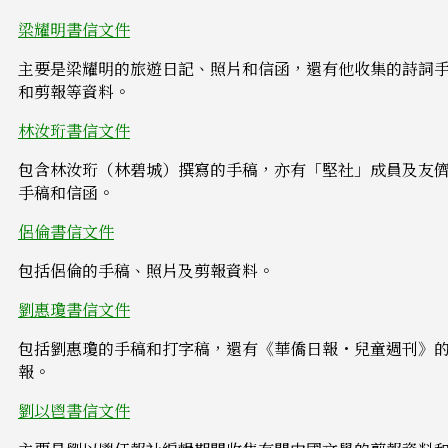
梁耀明書信文件
主要是梁耀明的旅遊日記、照片和信函，還有他收集的詩詞
和剪報等資料。
林汝珩書信文件
包含林汝珩（林碧城）撰寫的手稿，亦有「堅社」成員及友
手稿和信函。
侶倫書信文件
包括侶倫的手稿、照片及剪報資料。
劉惠瓊書信文件
包括劉惠瓊的手稿和打字稿，還有《華僑日報・兒童週刊》
報。
劉以鬯書信文件