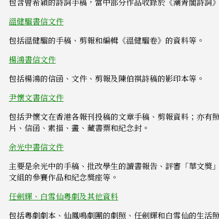
包含曾希穎的詩詞手稿，當中部分作品收錄於《潮青閣詩詞
溫健騮書信文件
包括溫健騮的手稿、剪報和編輯《溫健騮卷》的資料等。
楊鴻書信文件
包括楊鴻的信函、文件、剪報及陳伯祺詩稿的影印本等。
尹懷文書信文件
包括尹懷文在香港各報刊投稿的文章手稿、剪報資料；亦有
片、信函、素描、畫、藏書票和紀念封。
余光中書信文件
主要是余光中的手稿、批改學生的讀書報告、評審「華文獎
文組的參賽作品和紀念獎座等。
任劍輝、白雪仙粵劇及其他資料
包括粵劇劇本、仙鳳鳴劇團的劇照、任劍輝和白雪仙的生活