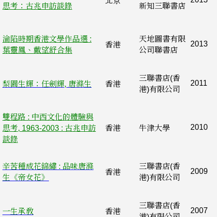
北京
思考：古兆申訪談錄
新知三聯書店
淪陷時期香港文學作品選 :
天地圖書有限
2013
香港
葉靈鳳、戴望舒合集
公司聯書店
三聯書店(香
2011
梨園生輝：任劍輝, 唐滌生
香港
港)有限公司
雙程路 : 中西文化的體驗與
2010
思考, 1963-2003 : 古兆申訪
香港
牛津大學
談錄
辛苦種成花錦繡 : 品味唐滌
三聯書店(香
2009
香港
生《帝女花》
港)有限公司
三聯書店(香
2007
一生承敎
香港
港)有限公司