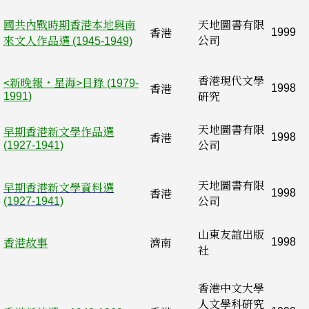
國共內戰時期香港本地與南
天地圖書有限
1999
香港
來文人作品選 (1945-1949)
公司
香港現代文學
<新晚報・星海>目錄 (1979-
1998
香港
1991)
硏究
天地圖書有限
早期香港新文學作品選
1998
香港
(1927-1941)
公司
天地圖書有限
早期香港新文學資料選
1998
香港
(1927-1941)
公司
山東友誼出版
1998
香港故事
濟南
社
香港中文大學
人文學科硏究