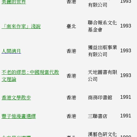
1993
美麗的世界
香港
有限公司
聯合報系文化
1993
「南來作家」淺說
臺北
基金會
獲益出版事業
1993
人間淸月
香港
有限公司
不老的繆思 : 中國現當代散
天地圖書有限
1993
香港
文理論
公司
1991
香港文學散步
香港
商務印書館
1991
豐子愷漫畫選繹
香港
三聯書店
漢藝色硏文化