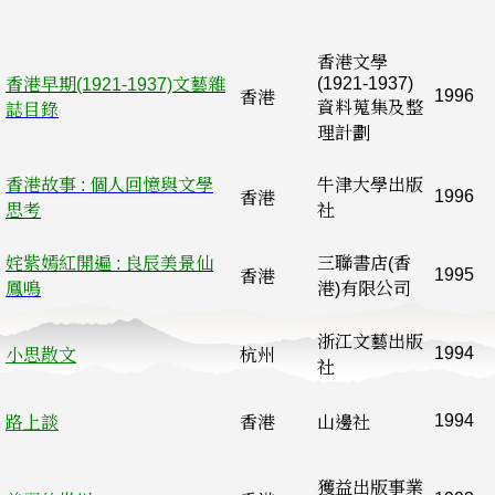
香港文學
(1921-1937)
香港早期(1921-1937)文藝雜
1996
香港
資料蒐集及整
誌目錄
理計劃
香港故事 : 個人回憶與文學
牛津大學出版
1996
香港
思考
社
姹紫嫣紅開遍 : 良辰美景仙
三聯書店(香
1995
香港
鳳鳴
港)有限公司
浙江文藝出版
1994
小思散文
杭州
社
1994
路上談
香港
山邊社
獲益出版事業