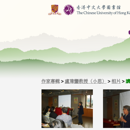
作家專輯
>
盧瑋鑾教授
（小思）
>
相片
>