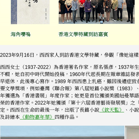
2023年9月16日，西西家人到訪香港文學特藏，參觀「像她
西西女士（1937-2022）為香港著名作家，原名張彥，1937
不輟，她自初中時代開始投稿，1960年代起長期在報章雜誌發
早退休，此後專心寫作。1989 年西西患上乳癌，雖因後遺症
要文學獎項，例如臺灣《聯合報》第八屆短篇小說獎（1983）、
年獲選為「香港書展」年度作家；她更是首位獲頒美國紐曼華語文
榮的香港作家。2022年她獲頒「第十六屆香港藝術發展獎」
定。西西在生命的最後一年，出版了長篇小說
《欽天監》
、小說
及詩繪本
《動物嘉年華》
四種作品。