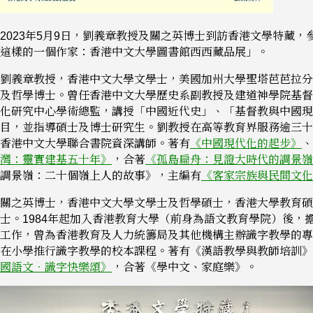
2023年5月9日，劉義章教授及關之英博士到訪香港文學特藏，
這樣的一個作家：香港中文大學圖書館西西藏品展」。
劉義章教授，香港中文大學文學士，美國加州大學聖塔芭芭拉分
及哲學博士。曾任香港中文大學歷史系副教授及建道神學院基督
化研究中心學術總監，講授「中國近代史」、「基督教與中國現
目，並指導碩士及博士研究生。劉教授在高等教育界服務逾三十
香港中文大學聯合書院資深講師。著有
《中國現代化的起步》
、
灣：靈實建基五十年》
，合著
《孤島扁舟：見證大時代的調景嶺
調景嶺：二十個嶺上人的故事》，主編有
《客家宗族與民間文化
關之英博士，香港中文大學文學士及哲學碩士，香港大學教育碩
士。1984年起加入香港教育大學（前身為語文教育學院）後，
工作，曾為香港教育及人力統籌局及其他機構主辦識字教學的專
在小學推行識字教學的校本課程。著有《漢語教學與教師培訓》
國語文．識字快樂頌》
，合著《學中文、家庭樂》。