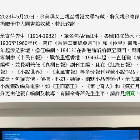
2023年5月20日，余美琪女士親至香港文學特藏，將父親余寄
捐贈予中大圖書館收藏，特此致謝。
余寄萍先生（
1914-1982），筆名包括怡紅生、魯驥和沈茹冰
1930至1960年代，曾任《香港華商總會月刊》和《伶星》畫報主
年起涉足影壇，擔任編劇。1941年在香港淪陷前轉至澳門，與
等創辦《市民日報》，戰後重返香港。1946年起，一直任職《
編輯，並長期兼任《真欄日報》副刊主編，且在《紅綠日報》、
報》、《小說世界》、《東風畫報》等多份報刊登載小說作品。
廣泛，包羅言情、偵探、科幻、懸疑、幽默小品等類型。余氏筆
小說獲改編為電影，如《玉面霸王》、《第七奇人》和《瘋狂月
分更由他親自編劇及執導。有關余寄萍先生生平，請詳見
網頁
。