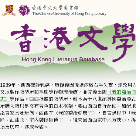
1989年，西西確診乳癌，康復後因後遺症致右手失靈，遂改用
又以製作微型屋和毛熊等作物理治療，並先後出版
《我的喬治亞
志》
等作品。西西捐贈的微型屋，藍本為十八世紀英國喬治亞式
屋購入時只是沒有著色的白木框架，要由西西自行配砌，加配地
添置家具及玩偶。西西在〈我的喬治亞房子〉，自言過程中「我
匠、油漆匠、室內裝修師傅了」。後來因西西家中地方狹小，拆
頂及底座，遂成今貌。