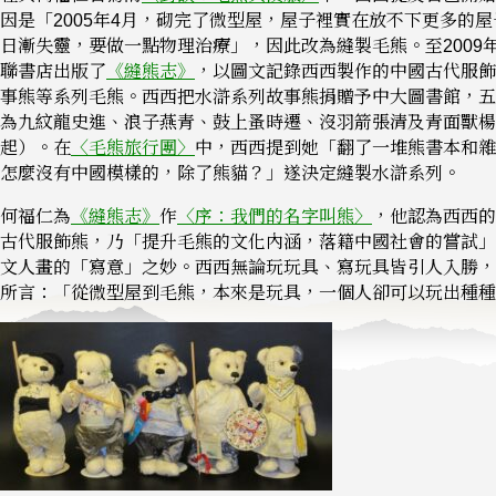
因是「2005年4月，砌完了微型屋，屋子裡實在放不下更多的
日漸失靈，要做一點物理治療」，因此改為縫製毛熊。至2009
聯書店出版了
《縫熊志》
，以圖文記錄西西製作的中國古代服飾
事熊等系列毛熊。西西把水滸系列故事熊捐贈予中大圖書館，五
為九紋龍史進、浪子燕青、鼓上蚤時遷、沒羽箭張清及青面獸楊
起）。在
〈毛熊旅行團〉
中，西西提到她「翻了一堆熊書本和雜
怎麼沒有中國模樣的，除了熊貓？」遂決定縫製水滸系列。
何福仁為
《縫熊志》
作
〈序：我們的名字叫熊〉
，他認為西西的
古代服飾熊，乃「提升毛熊的文化內涵，落籍中國社會的嘗試」
文人畫的「寫意」之妙。西西無論玩玩具、寫玩具皆引人入勝，
所言：「從微型屋到毛熊，本來是玩具，一個人卻可以玩出種種