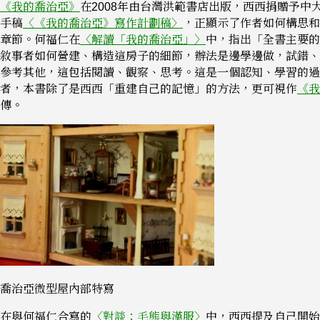
《我的喬治亞》
在2008年由台灣洪範書店出版，西西捐贈予中
手稿
〈《我的喬治亞》寫作計劃稿〉
，正顯示了作者如何構思和
章節。何福仁在
〈解讀「我的喬治亞」〉
中，指出「全書主要的
敘事者如何營建、構造這房子的細節，辦法是邊學邊做，試錯、
參考其他，這包括閱讀、觀察、思考。這是一個認知、學習的過
者，本書除了是西西「重建自己的記憶」的方法，更可視作
《我
傳。
喬治亞微型屋內部特寫
在與何福仁合寫的
〈對談：毛熊與漢服〉
中，西西提及自己開始