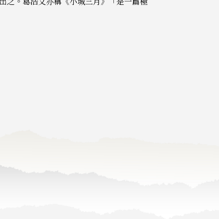
出之。葛浩文亦稱《小城三月》「是一篇極