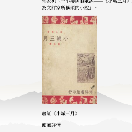
佟家桓〈一串凄婉的歌謠——《小城三月》
為文評家所稱頌的小說」。
蕭紅《小城三月》
館藏詳情：