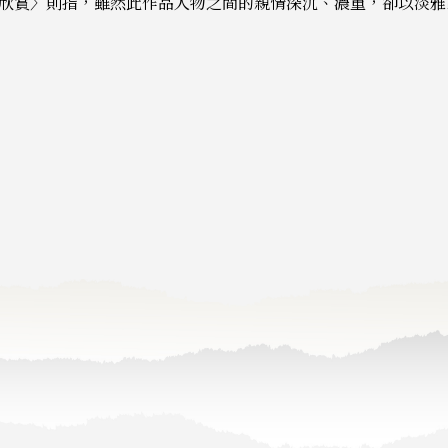
欣賞〉則指，雖然此作品人物之間的親情深沉、濃重，卻以淡雅