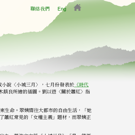
聯絡我們
Eng
完成小說〈小城三月〉，七月份發表於
《時代
端木蕻良所繪的插圖。劉以鬯〈關於蕭紅〉指
結束生命。翠姨嚮往大都市的自由生活，「她
了蕭紅常見的「女權主義」題材，而翠姨正