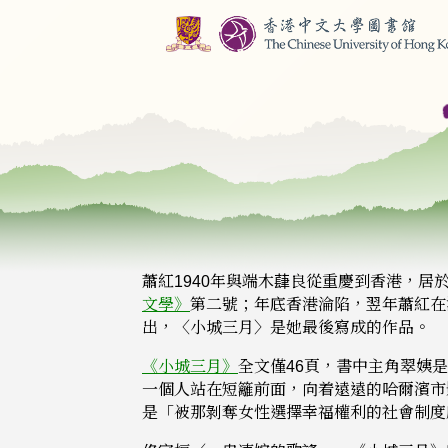
蕭紅1940年與端木蕼良從重慶到香港，居
文學》
第二號；年底香港淪陷，翌年蕭紅在
出，〈小城三月〉是她最後寫成的作品。
《小城三月》
全文僅46頁，書中主角翠姨
一個人站在短籬前面，向着遠遠的哈爾濱市
是「被那剝奪女性選擇幸福權利的社會制度