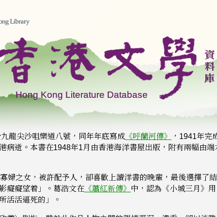
於九龍尖沙咀樂道八號，同年年底寫成
《呼蘭河傳》
，1941年
港病逝。本書在1948年1月由香港海洋書屋出版，附有兩幅由
是寡婦之女，被許配予人，卻喜歡上讀洋書的晚輩，最後選擇了
影癡癡望着」。葛浩文在
《蕭紅新傳》
中，認為《小城三月》用
所活活逼死的」。