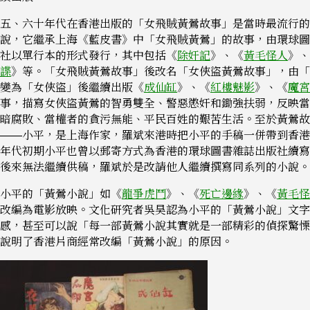
五、六十年代在香港出版的「女飛賊黃鶯故事」是當時最流行的
說，它繼承上海《藍皮書》中「女飛賊黃鶯」的故事，由環球圖
社以單行本的形式發行，其中包括《
除奸記
》、《
黃毛怪人
》、
諜
》等。「女飛賊黃鶯故事」後改名「女俠盜黃鶯故事」，由「
變為「女俠盜」後繼續出版《
成仙缸
》、《
紅樓魅影
》、《
魔宮
事，描寫女俠盜黃鶯的智勇雙全、警惡懲奸和鋤強扶弱，反映當
暗腐敗、當權者的貪污無能、平民百姓的艱苦生活。至於黃鶯故
——小平，是上海作家，羅斌來港時把小平的手稿一併帶到香港
年代初期小平也曾以郵寄方式為香港的環球圖書雜誌出版社續寫
後來無法繼續供稿，羅斌於是改請他人繼續撰寫同系列的小說。
小平的「黃鶯小說」如《
龍爭虎鬥
》、《
死亡邊緣
》、《
黃毛怪
改編為電影放映。文化研究者吳昊認為小平的「黃鶯小說」文字
感，甚至可以說「每一部黃鶯小說其實就是一部精彩的偵探驚慄
說明了香港片商經常改編「黃鶯小說」的原因。