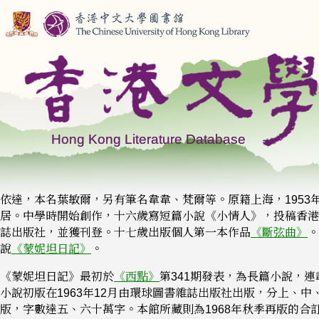
依達，本名葉敏爾，另有筆名韋韋、梵爾等。原籍上海，1953
居。中學時開始創作，十六歲寫短篇小說《小情人》，投稿香港
誌出版社，並獲刊登。十七歲出版個人第一本作品
《斷弦曲》
。
說
《蒙妮坦日記》
。
《蒙妮坦日記》最初於
《西點》
第341期發表，為長篇小說，
小說初版在1963年12月由環球圖書雜誌出版社出版，分上、中
版，字數達五、六十萬字。本館所藏則為1968年秋季再版的合