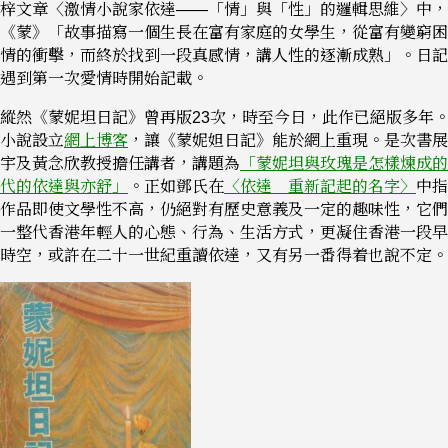
梓文章〈激情小說家依達——「情」與「性」的邏輯思維〉中，
《蒙》「故事描寫一個生長在富有家庭的女學生，從富有變窮困
情的衝擊，而終於找到一段真感情，講人性的逐漸成熟」。日記
遇到第一次愛情時開始記載。
縱然《蒙妮坦日記》曾再版23次，時至今日，此作已絕版多年
小說設立
網上博客
，讓《蒙妮妲日記》能於網上重現。是次書展
宇及黃念欣教授擔任講者，講題為
「蒙妮坦與玫瑰是怎樣煉成的 
代的依達與亦舒」
。正如鄧氏在
〈依達 重新記起的名字〉
中指
作品即使文學性不高，仍絕對有歷史意義及一定的趣味性，它們
一整代香港年輕人的心態、行為、生活方式，更凝住香港一段早
時空，或許在二十一世紀重讀依達，又有另一番得着也說不定。