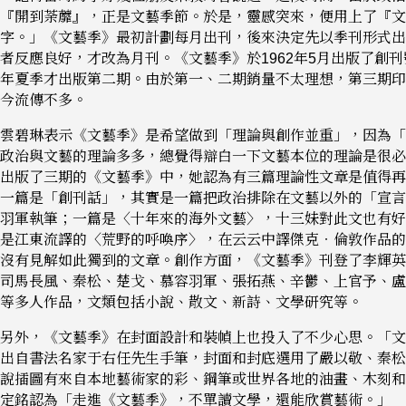
『開到荼蘼』，正是文藝季節。於是，靈感突來，便用上了『文
字。」《文藝季》最初計劃每月出刊，後來決定先以季刊形式出
者反應良好，才改為月刊。《文藝季》於1962年5月出版了創
年夏季才出版第二期。由於第一、二期銷量不太理想，第三期印
今流傳不多。
雲碧琳表示《文藝季》是希望做到「理論與創作並重」，因為「
政治與文藝的理論多多，總覺得辯白一下文藝本位的理論是很必
出版了三期的《文藝季》中，她認為有三篇理論性文章是值得再
一篇是「創刊話」，其實是一篇把政治排除在文藝以外的「宣言
羽軍執筆；一篇是〈十年來的海外文藝〉，十三妹對此文也有好
是江東流譯的〈荒野的呼喚序〉，在云云中譯傑克‧倫敦作品的
沒有見解如此獨到的文章。創作方面，《文藝季》刊登了李輝英
司馬長風、秦松、楚戈、慕容羽軍、張拓燕、辛鬱、上官予、盧
等多人作品，文類包括小說、散文、新詩、文學研究等。
另外，《文藝季》在封面設計和裝幀上也投入了不少心思。「文
出自書法名家于右任先生手筆，封面和封底選用了嚴以敬、秦松
說插圖有來自本地藝術家的彩、鋼筆或世界各地的油畫、木刻和
定銘認為「走進《文藝季》，不單讀文學，還能欣賞藝術。」