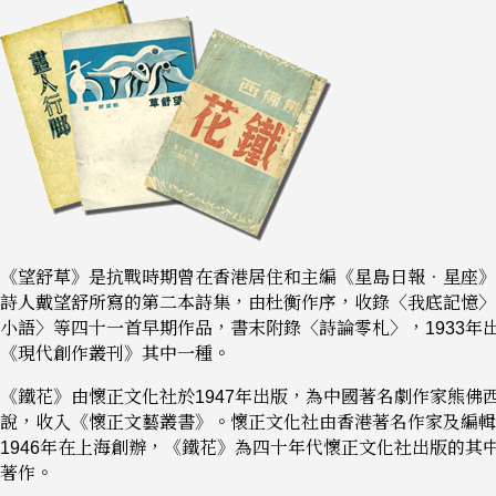
《望舒草》是抗戰時期曾在香港居住和主編《星島日報．星座》
詩人戴望舒所寫的第二本詩集，由杜衡作序，收錄〈我底記憶〉
小語〉等四十一首早期作品，書末附錄〈詩論零札〉，1933年
《現代創作叢刊》其中一種。
《鐵花》由懷正文化社於1947年出版，為中國著名劇作家熊佛
說，收入《懷正文藝叢書》。懷正文化社由香港著名作家及編輯
1946年在上海創辦，《鐵花》為四十年代懷正文化社出版的其
著作。