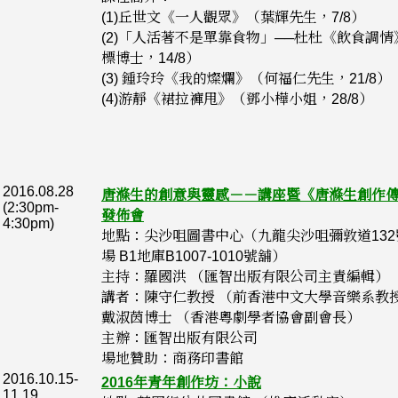
(1)丘世文《一人觀眾》（葉輝先生，7/8）
(2)「人活著不是單靠食物」──杜杜《飲食調情
標博士，14/8）
(3) 鍾玲玲《我的燦爛》（何福仁先生，21/8）
(4)游靜《裙拉褲甩》（鄧小樺小姐，28/8）
2016.08.28
唐滌生的創意與靈感－－講座暨《唐滌生創作
(2:30pm-
發佈會
4:30pm)
地點：尖沙咀圖書中心（九龍尖沙咀彌敦道13
場 B1地庫B1007-1010號舖）
主持：羅國洪 （匯智出版有限公司主責編輯）
講者：陳守仁教授 （前香港中文大學音樂系教
戴淑茵博士 （香港粵劇學者協會副會長）
主辦：匯智出版有限公司
場地贊助：商務印書館
2016.10.15-
2016年青年創作坊：小說
11.19