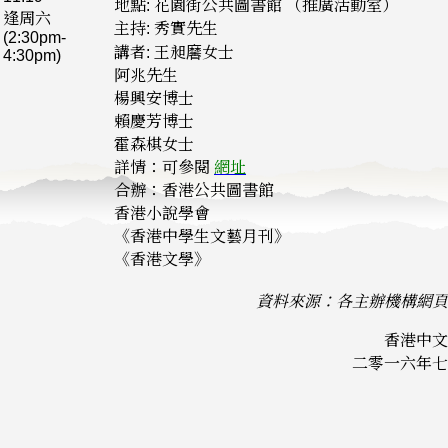
地點: 花園街公共圖書館 （推廣活動室）
逢周六
主持: 秀實先生
(2:30pm-
講者: 王昶黁女士
4:30pm)
阿兆先生
楊興安博士
賴慶芳博士
霍森棋女士
詳情：可參閱
網址
合辦：香港公共圖書館
香港小說學會
《香港中學生文藝月刊》
《香港文學》
資料來源：各主辦機構網頁
香港中文
二零一六年七