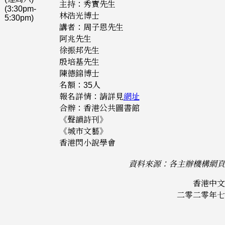
主持：秀實先生
(3:30pm-
林浩光博士
5:30pm)
講者：周子恩先生
阿兆先生
徐振邦先生
殷培基先生
陳德錦博士
名額：35人
報名詳情：請詳見
網址
合辦：香港公共圖書館
《聲韻詩刊》
《城市文藝》
香港閃小說學會
資料來源：各主辦機構網頁
香港中文
二零二零年七