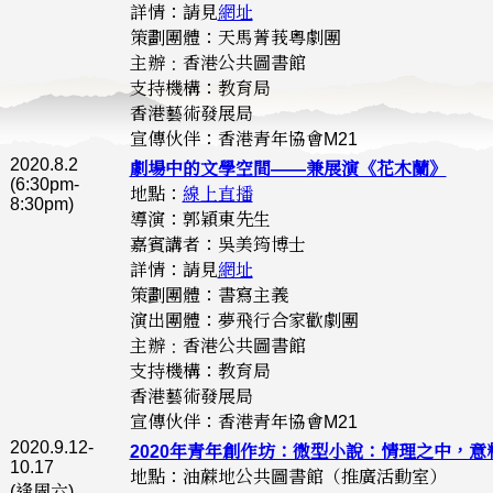
詳情：請見
網址
策劃團體：天馬菁莪粵劇團
主辦﹕香港公共圖書館
支持機構：教育局
香港藝術發展局
宣傳伙伴：香港青年協會M21
2020.8.2
劇場中的文學空間——兼展演《花木蘭》
(6:30pm-
地點：
線上直播
8:30pm)
導演：郭穎東先生
嘉賓講者：吳美筠博士
詳情：請見
網址
策劃團體：書寫主義
演出團體：夢飛行合家歡劇團
主辦﹕香港公共圖書館
支持機構：教育局
香港藝術發展局
宣傳伙伴：香港青年協會M21
2020.9.12-
2020年青年創作坊：微型小說：情理之中，意
10.17
地點：油蔴地公共圖書館（推廣活動室）
(逢周六)