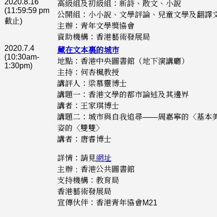
2020.8.16
高級組及初級組：新詩、散文、小說
(11:59:59 pm
公開組：小小說、文學評論、兒童文學及翻譯
截止)
主辦：青年文學獎協會
資助機構：香港藝術發展局
2020.7.4
藏在文本裏的城市
(10:30am-
地點：香港中央圖書館（地下演講廳）
1:30pm)
主持：何杏楓教授
講評人：梁慕靈博士
講題一：香港文學的都市論述及其邊界
講者：王家琪博士
講題二：城市與自我追尋——周嘉寧的〈基本
姿的〈雙雙〉
講者：唐睿博士
詳情：請見
網址
主辦﹕香港公共圖書館
支持機構：教育局
香港藝術發展局
宣傳伙伴：香港青年協會M21