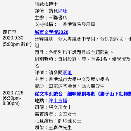
張詠梅博士
詳情：請見
網址
主辦﹕三聯書店
支持機構：﹕香港貿易發展局
即日至
城市文學獎2020
2020.9.30
比賽組別：分大專組及中學組，分別設散文、
(5:00pm 截止)
組
題目：各組別均不設題目或主題限制。
組別獎項：每組設冠、亞、季各1名，優異獎及
名
詳情：請參閱
網址
主辦：香港城市大學中文及歷史學系
贊助：田家炳基金會、張大朋先生
2020.7.26
從文本到戲台：細味原創粵劇《獅子山下紅梅
(6:30pm-
地點：
線上直播
8:30pm)
司儀：張文珊女士
嘉賓講者：文華女士
花旦演員：御玲瓏女士
頭架：王嘉偉先生