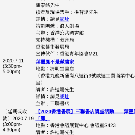
潘泰銘先生
歌者及現場樂手：楊智遠先生
詳情：請見
網址
策劃團體：浪人劇場
主辦﹕香港公共圖書館
支持機構：教育局
香港藝術發展局
宣傳伙伴：香港青年協會M21
2020.7.11
葉靈鳳不是藏書家
(3:30pm-
地點：清明堂書店
5:00pm)
（香港九龍新蒲崗八達街9號威達工貿商業中心 2
室）
講者：許迪鏘先生
詳情：請見
網址
主辦﹕三聯書店
（延期或取
【2020香港書展】三聯書店講座活動——葉靈
消）2020.7.19
「鳳」
(3:00pm-
地點：香港會議展覽中心 會議室S423
4:30pm)
講者：許迪鏘先生