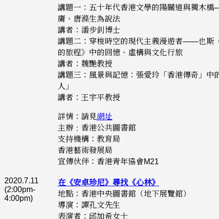
講題一：五十年代香港文學的陽關道與獨木橋
庸、唐滌生為說法
講者：潘步釗博士
講題二：穿梭時空的現代主義漫遊者——也斯
的旅程》中的回憶、虛構與文化行旅
講者：魏艷教授
講題三：風景與記憶：張愛玲「香港傳奇」中
人」
講者：王宇平教授
詳情：請見
網址
主辦﹕香港公共圖書館
支持機構：教育局
香港藝術發展局
宣傳伙伴：香港青年協會M21
2020.7.11
在《安卓珍尼》尋找《心林》
(2:00pm-
地點：香港中央圖書館（地下展覽館）
4:00pm)
導演：譚孔文先生
表演者：邱加希女士