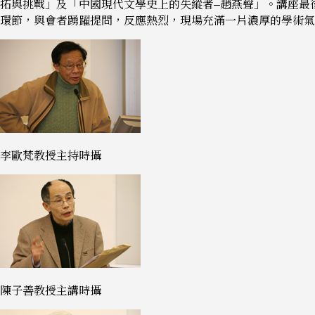
拓與挑戰」及「中國現代文學史上的失縱者–趙燕聲」。講座最
環節，與會者踴躍提問，反應熱烈，現場充滿一片濃厚的學術氣
李歐梵教授主持時攝
陳子善教授主講時攝