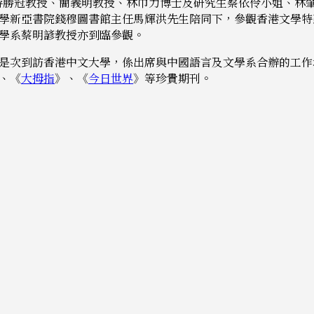
學系游勝冠教授、簡義明教授、林巾力博士及研究生蔡依伶小姐、林
新亞書院錢穆圖書館主任馬輝洪先生陪同下，參觀香港文學特藏。
學系蔡明諺教授亦到臨參觀。
是次到訪香港中文大學，係出席與中國語言及文學系合辦的工作
、《
大拇指
》、《
今日世界
》等珍貴期刊。