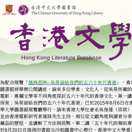
為配合展覽「
風再起時─吳昊留給我們的五六十年代香港
」，香
圖書館將舉辦公開講座，請來多位學者、文化人，從吳昊所藏的
電影、專欄文學等不同角度探討五六十年代的香港文化。第一講
保育：吳昊留給我們的五六十年代香港」已於2015年6月6日在
學大學圖書館展覽廳舉行，請來香港大學社會系吳俊雄（梁款）
並由香港電影研究者蒲鋒先生主持，兩位從文獻角度與讀者分享
藏品的歷程，並講解了方法與挑戰。第二講「五十年代的報紙專
於6月20日在商務印書館尖沙咀圖書中心舉行，香港中文大學香