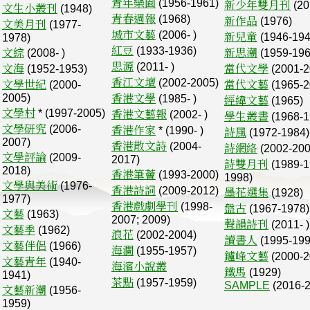
青年樂園
(1956-1961)
新少年雙月刊
(20
文生小叢刊
(1948)
青春週報
(1968)
新作品
(1976)
文美月刊
(1977-
城市文藝
(2006- )
新兒童
(1946-194
1978)
紅豆
(1933-1936)
文綜
(2008- )
新思潮
(1959-196
思源
(2011- )
文海
(1952-1953)
當代文學
(2001-2
香江文壇
(2002-2005)
文學世紀
(2000-
當代文藝
(1965-2
2005)
香港文學
(1985- )
經緯文藝
(1965)
文學村
* (1997-2005)
香港文藝報
(2002- )
學生叢書
(1968-1
文學研究
(2006-
香港作家
* (1990- )
詩風
(1972-1984)
2007)
香港散文詩
(2004-
詩網絡
(2002-200
文學評論
(2009-
2017)
詩雙月刊
(1989-1
2018)
香港筆薈
(1993-2000)
1998)
文學與美術
(1976-
香港詩詞
(2009-2012)
墨花選集
(1928)
1977)
香港戲劇學刊
(1998-
盤古
(1967-1978)
文藝
(1963)
2007; 2009)
聲韻詩刊
(2011- )
文藝季
(1962)
浪花
(2002-2004)
讀書人
(1995-199
文藝伴侶
(1966)
海瀾
(1955-1957)
鑪峰文藝
(2000-2
文藝青年
(1940-
海濱小說叢
鐵馬
(1929)
1941)
茶點
(1957-1959)
SAMPLE
(2016-2
文藝新潮
(1956-
1959)