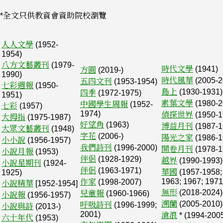
*全文只供教資會資助院校瀏覽
人人文學
(1952-
1954)
八方文藝叢刊
(1979-
時代文學
(1941)
方圓
(2019-)
1990)
時代風華
(2005-2
五四文刊
(1953-1954)
七彩週報
(1950-
島上
(1930-1931)
四季
(1972-1975)
1951)
素葉文學
(1980-2
中國學生周報
(1952-
七彩
(1957)
1974)
偵探世界
(1950-1
大拇指
(1975-1987)
好望角
(1963)
博益月刊
(1987-1
大眾文藝叢刊
(1948)
字花
(2006-)
陽光之家
(1986-1
小小說
(1956-1957)
我們詩刊
(1996-2000)
開卷月刊
(1978-1
小說月報
(1953)
伴侶
(1928-1929)
越界
(1990-1993)
小說星期刊
(1924-
伴侶
(1963-1971)
華國
(1957-1958;
1925)
1963; 1967; 1971
作家
(1998-2007)
小說精華
[1952-1954]
無形
(2018-2024)
兒童報
(1960-1966)
小說報
(1956-1957)
溯蘭
(2005-2010)
呼吸詩刊
(1996-1999;
小說與詩
(2013-)
2001)
滄浪
* (1994-2005
六十年代
(1953)