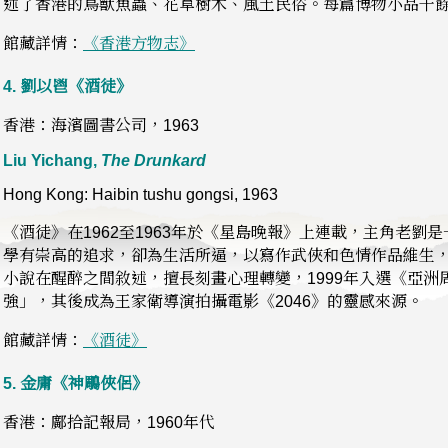
述了香港的鳥獸魚蟲、花草樹木、風土民俗。每篇博物小品千
館藏詳情：
《香港方物志》
4.
劉以鬯《酒徒》
香港：海濱圖書公司，1963
Liu Yichang,
The Drunkard
Hong Kong: Haibin tushu gongsi, 1963
《酒徒》在1962至1963年於《星島晚報》上連載，主角老劉
學有崇高的追求，卻為生活所逼，以寫作武俠和色情作品維生
小說在醒醉之間敘述，擅長刻畫心理轉變，1999年入選《亞
強」，其後成為王家衛導演拍攝電影《2046》的靈感來源。
館藏詳情：
《酒徒》
5.
金庸《神鵰俠侶》
香港：鄺拾記報局，1960年代