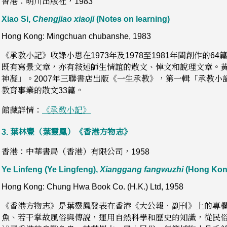
香港：明川出版社，1983
Xiao Si,
Chengjiao xiaoji
(Notes on learning)
Hong Kong: Mingchuan chubanshe, 1983
《承教小記》收錄小思在1973年及1978至1981年間創作的
既有寫景文章，亦有敍述師生情誼的散文、悼文和說理文章。
神凝」。2007年三聯書店出版《一生承教》，第一輯「承教
教育事業的散文33篇。
館藏詳情：
《承敎小記》
3.
葉林豐（葉靈鳳）《香港方物志》
香港：中華書局（香港）有限公司，1958
Ye Linfeng (Ye Lingfeng),
Xianggang fangwuzhi
(Hong Kon
Hong Kong: Chung Hwa Book Co. (H.K.) Ltd, 1958
《香港方物志》是葉靈鳳發表在香港《大公報．副刊》上的專
魚、若干掌故風俗與傳說，運用自然科學和歷史的知識，從民