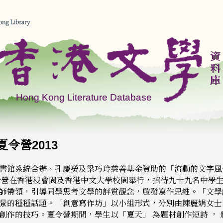
令營2013
館系統合辦、孔慶熒及梁巧玲慈善基金贊助的「流動的文字風景──
夏令營在香港浸會園及香港中文大學校園舉行，招待九十九名中學
師帶領，引導同學思考文學的評賞觀念，啟發寫作思維。「文學
景的種種話題。「創意寫作坊」以小組形式，分別由陳麗娟女士
創作的技巧。夏令營期間，學生以「夏天」 為題材創作短詩 ，