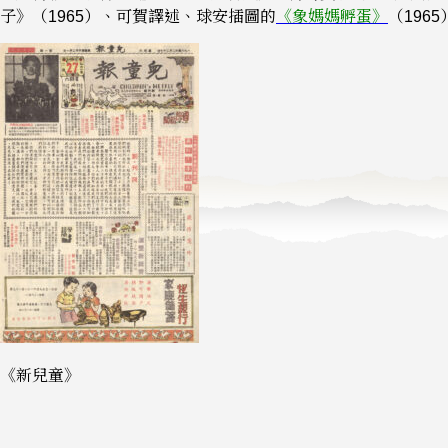
子》（1965）、可賀譯述、球安插圖的
《象媽媽孵蛋》
（196
《新兒童》