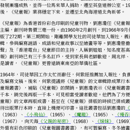
發展漸趨成熟，並得一位馬來華人捐助，遷至英皇道辦公室。19
後，《兒童報》業務穩定下來，並遷至北角海港道北角新邨。
《兒童報》為香港首份彩色印刷的兒童刊物，劉惠瓊任《兒童報
主編，創刊時售價三毫一份。由1960年2月創刊，到1966年9
版了272期。第三期開始，剛離開學友社的司徒華加入報社，義
輯，參與編寫謎語、成語和兒童故事以至繪畫等等。劉惠瓊曾擔
聲」及「香港電台」兒童節目的主持，人稱劉姐姐，知名度甚高
報》創刊時已有三千多名訂戶，受到家長與老師歡迎，周兆祥、
是讀者，《兒童報》更曾遠銷東南亞的華僑社區。
1964年，司徒華因工作太忙而辭任，何紫經推薦加入報社，負
及編寫文稿。後來，何紫提議將《兒童報》的文章輯錄成單行本
童報叢書》，補貼《兒童報》的開銷。劉惠瓊表示《兒童報叢書
千本，銷完後再版一千本，可見相當受讀者歡迎。他們為了方便
童報》的文章再版成書，甚至在《兒童報》排版的時候已排成叢
待出版單行本時，直接上機便可印書。這批叢書包括劉惠瓊的
《
（1963）、
《小飛仙》
（1965）、
《魔龍》
（1965）、
《慢吞
（1967），向天海
《父親的秘密》
（1968）、
《妹妹》
（196
外還有彩色印刷的《兒童報圖書叢書》，有可賀編寫、冬冬繪畫