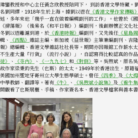
瑋鑾教授和中心主任黃念欣教授陪同下， 到訪香港文學特藏。
名劉同繹，1918年生於上海。據劉以鬯在
《香港文學作家傳略
述，多年來他「幾乎一直在做着編輯副刊的工作」。他曾於《國
《掃蕩報》（後易名《和平日報》）編副刊，後創辦懷正文化社。
冬劉以鬯離滬到港，於
《香港時報》
編副刊，又先後任
《星島周
輯、
《西點》
雜誌主編、新加坡《益世報》主筆兼編副刊、吉隆
報》總編輯、香港文學雜誌社社長等。期間亦因報館工作薪水太
不生產大量『行貨』（流行小說）」，自認寫得比較認真的作品
徒》
、
《寺內》
、
《一九九七》
和
《對倒》
等。吳煦斌，原名吳
故作家梁秉鈞先生（也斯）的太太。1949年於香港出生，原籍
美國加州聖地牙哥州立大學生態學碩士。曾任
《四季》
及
《大拇
中學教師、翻譯等。著有
《牛》
、
《吳煦斌小說集》
及
《看牛集
間觀看了也斯展櫃、手稿、作家簽名本、香港文學檔案與善本書