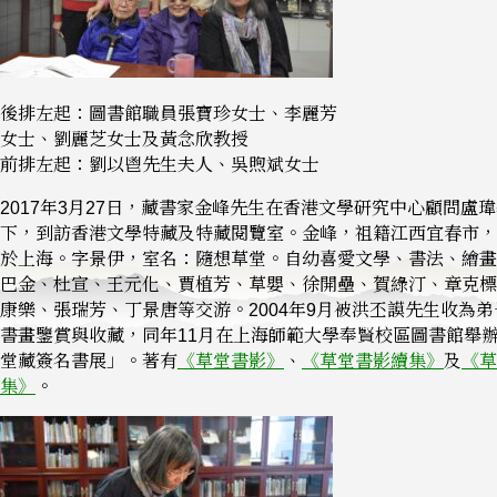
後排左起：圖書館職員張寶珍女士、李麗芳
女士、劉麗芝女士及黃念欣教授
前排左起：劉以鬯先生夫人、吳煦斌女士
2017年3月27日，藏書家金峰先生在香港文學研究中心顧問盧
下，到訪香港文學特藏及特藏閱覽室。金峰，祖籍江西宜春市，1
於上海。字景伊，室名：隨想草堂。自幼喜愛文學、書法、繪畫
巴金、杜宣、王元化、賈植芳、草嬰、徐開壘、賀綠汀、章克標
康樂、張瑞芳、丁景唐等交游。2004年9月被洪丕謨先生收為
書畫鑒賞與收藏，同年11月在上海師範大學奉賢校區圖書館舉
堂藏簽名書展」。著有
《草堂書影》
、
《草堂書影續集》
及
《草
集》
。