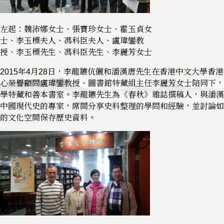
左起：魏沛娜女士、張寶珍女士、霍玉貞女
士、李玉標夫人、馮科臣夫人、盧瑋鑾教
授、李玉標先生、馮科臣先生、李麗芳女士
2015年4月28日，李龍鑣伉儷和潘漢唐先生在香港中文大學香
心榮譽顧問盧瑋鑾教授、圖書館特藏組主任李麗芳女士陪同下，
學特藏和善本書室。李龍鑣先生為《春秋》雜誌撰稿人，與潘漢
中國現代史的專家，席間分享史料整理的學問和經驗，並討論如
的文化空間保存歷史資料。