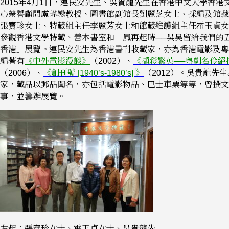
2015年4月1日，連民安先生、吳貴龍先生在香港中文大學香港
心榮譽顧問盧瑋鑾教授、圖書館副館長劉麗芝女士、採編及館藏
張寶珍女士、特藏組主任李麗芳女士和館藏維護組主任霍玉貞女
參觀香港文學特藏、善本書室和「風再起時──吳昊留給我們的
香港」展覽。連民安先生為香港書刊收藏家，亦為香港電影及粵
編著有
《中外電影漫談》
（2002）、
《擷彩繁英──粵劇名伶絕
（2006）、
《創刊號 [1940’s-1980’s] 》
（2012）。吳貴龍先
家，藏品以郵品聞名，亦包括電影物品、巴士車票等等，曾撰文
事，並籌辦展覽。
左起：張寶珍女士、霍玉貞女士、吳貴龍先