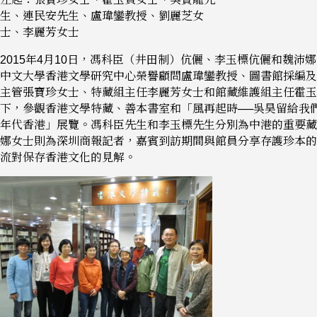
生、連民安先生、盧瑋鑾教授、劉麗芝女
士、李麗芳女士
2015年4月10日，馮科臣（井田制）伉儷、李玉標伉儷和魏沛
中文大學香港文學研究中心榮譽顧問盧瑋鑾教授、圖書館採編及
主管張寶珍女士、特藏組主任李麗芳女士和館藏維護組主任霍玉
下，參觀香港文學特藏、善本書室和「風再起時──吳昊留給我
年代香港」展覽。馮科臣先生和李玉標先生分別為中港的重要藏
娜女士則為深圳商報記者，嘉賓到訪期間與館員分享存護珍本的
流對保存香港文化的見解。