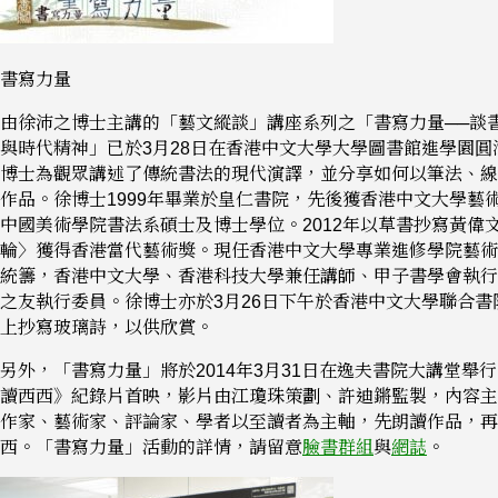
書寫力量
由徐沛之博士主講的「藝文縱談」講座系列之「書寫力量──談
與時代精神」已於3月28日在香港中文大學大學圖書館進學園圓
博士為觀眾講述了傳統書法的現代演譯，並分享如何以筆法、線
作品。徐博士1999年畢業於皇仁書院，先後獲香港中文大學藝
中國美術學院書法系碩士及博士學位。2012年以草書抄寫黃偉
輪〉獲得香港當代藝術獎。現任香港中文大學專業進修學院藝術
統籌，香港中文大學、香港科技大學兼任講師、甲子書學會執行
之友執行委員。徐博士亦於3月26日下午於香港中文大學聯合書
上抄寫玻璃詩，以供欣賞。
另外，「書寫力量」將於2014年3月31日在逸夫書院大講堂舉
讀西西》紀錄片首映，影片由江瓊珠策劃、許迪鏘監製，內容主
作家、藝術家、評論家、學者以至讀者為主軸，先朗讀作品，再
西。「書寫力量」活動的詳情，請留意
臉書群組
與
網誌
。