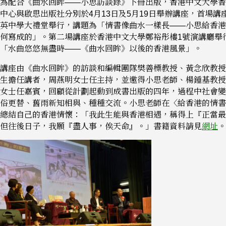
為配合《曲水回眸——小思訪談錄》下冊出版，香港中文大學香
中心與啟思出版社分別於4月13日及5月19日舉辦講座，首場講
英中學大禮堂舉行，講題為「情書像曲水一樣長——小思給香港
何寫成的」。第二場講座於香港中文大學鄭裕彤樓1號演講廳舉
「水曲悠悠無盡時——《曲水回眸》以後的香港風景」。
講座由《曲水回眸》的訪談和編輯團隊樊善標教授、黃念欣教授
生擔任講者，周燕明女士任主持，並邀得小思老師、楊鍾基教授
女士任嘉賓，回顧從計劃起動到成書出版的四年，過程中社會變
俗更替、舊雨新知相與、種種交流。小思老師在〈給香港的情書
總結自己的香港情懷：「我此生能與香港相遇，稱得上『正當最
但往後日子，我願『盡人事，俟天命』。」書籍資料請見
網址
。