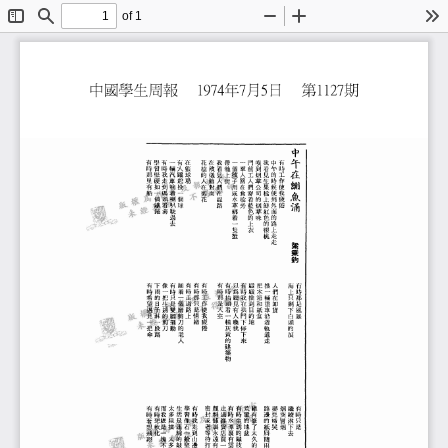
of 1
Toggle
Find
Zoom
Zoom
To
Sidebar
Out
In
中午在則魚涌
有時那里有船
學習堅硬如一個鐵錨
有時我走到碼頭看海
有人躍起投一個球
有時工作使我疲倦
中午的時候便到外面的路上走走
花檔的人在剪花
在籃球場
在殯儀館對面
我看見人們在趕路
帶牠上街
門前工人們穿看藍色的上衣
嗅到煙草公司的煙草味
我看見生果檔上鮮紅色的櫻桃
一輛汽庫響著喇叭駛過去
一群人圍在食檔旁
一個孩子用咸水草綁著一隻蟹
梁秉鈞
有時那是天空
下雨的日子淋一段路
緩緩推到目的地
推一輛重車沿看軌道走
人們在卸貨
有時那是風暴
有時希望遇見一把傘
像一把生誘的剪刀
有時只是雙腳擺動
細看一個磨剪刀的老人
有時走過路上
有時那只是情緒
有時工作使我疲倦
有時抬頭看一幢灰黃的建築物
以為聽見有人喚我
有時我在拱門下停下來
把木箱和紙盒
海上只剩下白頭的浪
有時奢想飛翔
太多阻擋太多粉碎
生活是連綿的敲鑿
走過雜貨店買一枝畫圖筆
有時水潭裡有雲
有時生誘的鐵枝間有昆蟲爬行
荒置的地盆
嬰兒啼哭
煙突冒煙
繼續淋下去
學習像石一般堅硬
有時我走到山邊看石
密封或者等待打開
總有修了太久的路
路邊的紙屑隨雨水沖下溝渠
有時只是