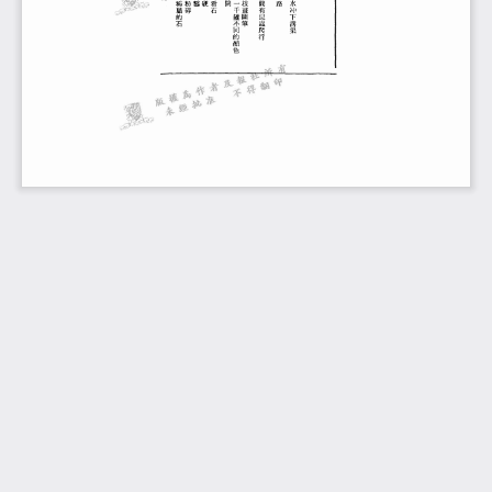
顏料誧裡永遠有一千罐不同的顏色
而我總是一塊不稱職的石有時想軟化